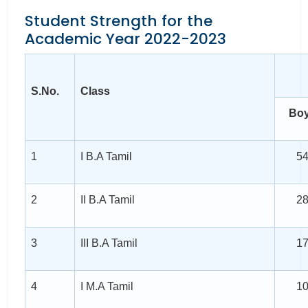
Student Strength for the
Academic Year 2022-2023
S.No.
Class
Bo
1
I B.A Tamil
5
2
II B.A Tamil
2
3
III B.A Tamil
1
4
I M.A Tamil
1