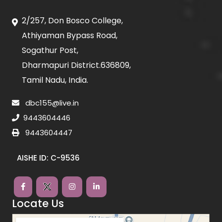
2/257, Don Bosco College,
Athiyaman Bypass Road,
Sogathur Post,
Dharmapuri District.636809,
Tamil Nadu, India.
dbc155@live.in
9443604446
9443604447
AISHE ID: C-9536
Locate Us