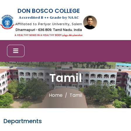
DON BOSCO COLLEGE
Accredited B ++ Grade by NAAC
Affiliated to Periyar University, Salem
Dharmapuri - 636 809. Tamil Nadu. India
A HEALTHY MIND IN A HEALTHY BODY நல்லுடலில் நல்லான்மா
Tamil
Home
Tamil
Departments